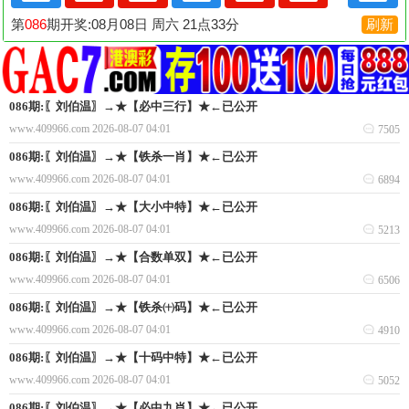
086期:〖刘伯温〗→★【必中三行】★←已公开
www.409966.com
2026-08-07 04:01
7505
086期:〖刘伯温〗→★【铁杀一肖】★←已公开
www.409966.com
2026-08-07 04:01
6894
086期:〖刘伯温〗→★【大小中特】★←已公开
www.409966.com
2026-08-07 04:01
5213
086期:〖刘伯温〗→★【合数单双】★←已公开
www.409966.com
2026-08-07 04:01
6506
086期:〖刘伯温〗→★【铁杀㈩码】★←已公开
www.409966.com
2026-08-07 04:01
4910
086期:〖刘伯温〗→★【十码中特】★←已公开
www.409966.com
2026-08-07 04:01
5052
086期:〖刘伯温〗→★【必中九肖】★←已公开