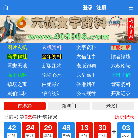
登录
注册
图片玄机
玄机资料
文字资料
正版挂牌
高手解挂
全年资料
六信红字
讀者論壇
電郵天地
新版跑狗
老版跑狗
六叔论坛
高手贴料
论坛心水
六皇高手
平肖平码
镇坛之宝
白姐最准
香港赌圣
管家婆料
刘伯温料
综合统计
公式规律
开奖记录