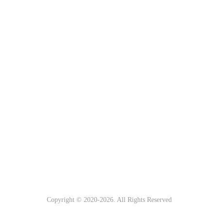
Copyright © 2020-
2026. All Rights Reserved