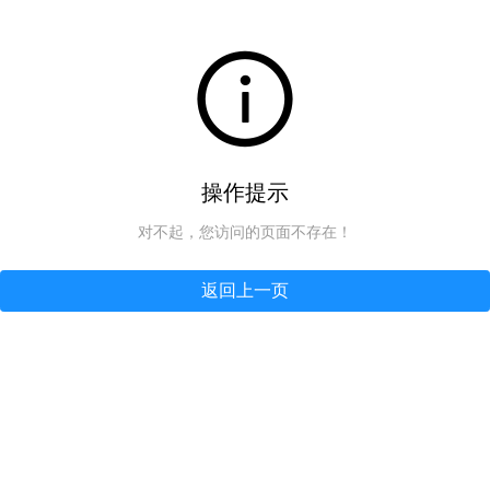
操作提示
对不起，您访问的页面不存在！
返回上一页